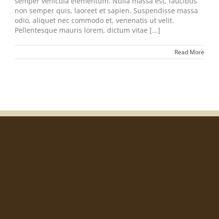
semper vehicula elementum. Nulla massa est, faucibus
non semper quis, laoreet et sapien. Suspendisse massa
odio, aliquet nec commodo et, venenatis ut velit.
Pellentesque mauris lorem, dictum vitae [...]
Read More